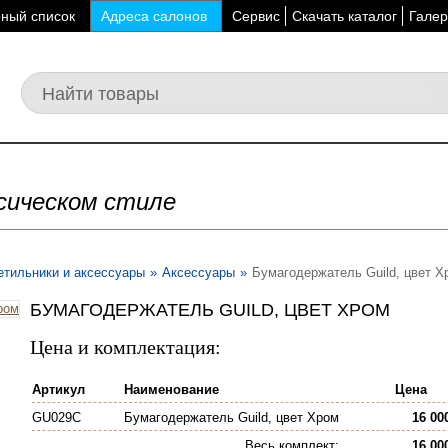
ный список
Адреса салонов
Сервис
Скачать каталог
Галер
сическом стиле
етильники и аксессуары
»
Аксессуары
»
Бумагодержатель Guild, цвет Х
БУМАГОДЕРЖАТЕЛЬ GUILD, ЦВЕТ ХРОМ
Цена и комплектация:
Артикул
Наименование
Цена
GU029C
Бумагодержатель Guild, цвет Хром
16 00
Весь комплект
:
16 00