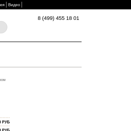
ея
Видео
8 (499) 455 18 01
ром
0 РУБ
0 РУБ