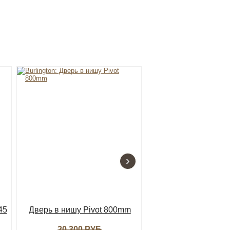
›
45
Дверь в нишу Pivot 800mm
Штанга для ручно
[RIV37 CHR
20 300 РУБ