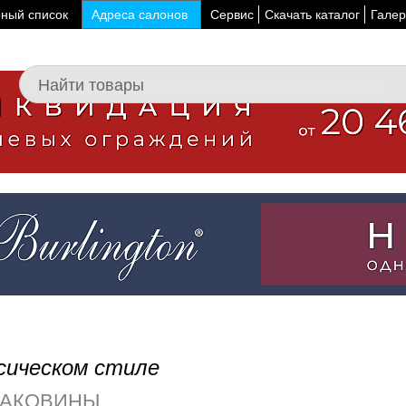
ный список
Адреса салонов
Сервис
Скачать каталог
Галер
сическом стиле
РАКОВИНЫ