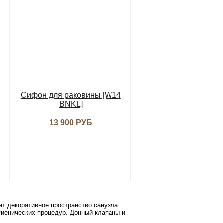
Сифон для раковины [W14
BNKL]
13 900 РУБ
т декоративное пространство санузла.
гиенических процедур. Донный клапаны и