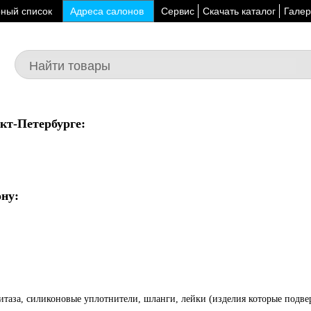
ный список
Адреса салонов
Сервис
Скачать каталог
Галер
кт-Петербурге:
ну:
нитаза, силиконовые уплотнители, шланги, лейки (изделия которые подв