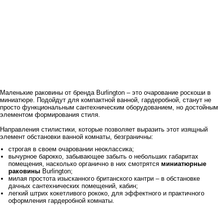
Маленькие раковины от
бренда
Burlington
– это очарование роскоши в
миниатюре. Подойдут для компактной ванной, гардеробной, станут не
просто функциональным сантехническим оборудованием, но достойным
элементом формирования стиля.
Направления стилистики, которые позволяет выразить этот изящный
элемент обстановки ванной комнаты, безграничны:
строгая в своем очаровании
неоклассика
;
вычурное барокко, забывающее забыть о небольших габаритах
помещения, насколько органично в них смотрятся
миниатюрные
раковины
Burlington
;
милая простота изысканного британского кантри – в обстановке
дачных сантехнических помещений, кабин;
легкий штрих кокетливого рококо, для эффектного и практичного
оформления гардеробной комнаты.