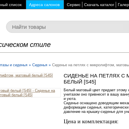
ный список
Адреса салонов
Сервис
Скачать каталог
Галер
сическом стиле
итазы и сиденья
»
Сиденья
»
Сиденье на петлях с микролифтом, матовы
СИДЕНЬЕ НА ПЕТЛЯХ С
БЕЛЫЙ [S45]
Белый матовый цвет придает этому 
унитазом оно привнесет в вашу ван
и уюта.
Сиденье оснащено доводящим механ
деформации сиденья, категорически
давление на крышку-сиденье для ун
Цена и комплектация: