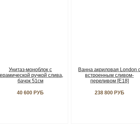
Унитаз-моноблок с
Ванна акриловая London 
керамической ручкой слива,
встроенным сливом-
бачок 51см
переливом [E18]
40 600 РУБ
238 800 РУБ