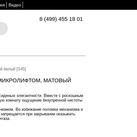
ея
Видео
8 (499) 455 18 01
й белый [S45]
 МИКРОЛИФТОМ, МАТОВЫЙ
сиденью элегантности. Вместе с роскошным
ную комнату ощущение безупречной чистоты
измом. Во избежание поломки механизма и
 запрещается при закрывании оказывать
итаза.