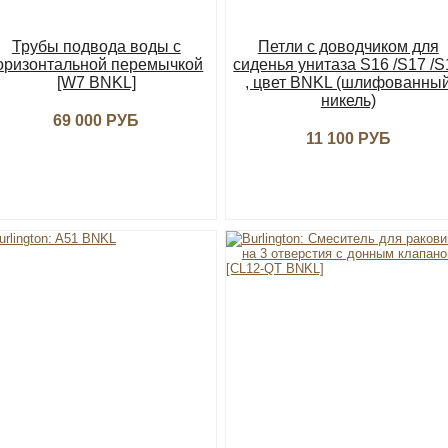
Трубы подвода воды с
Петли с доводчиком для
оризонтальной перемычкой
сиденья унитаза S16 /S17 /S
[W7 BNKL]
, цвет BNKL (шлифованны
никель)
69 000 РУБ
11 100 РУБ