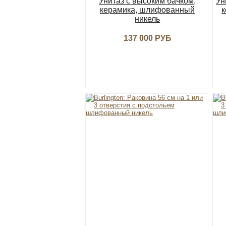
Унитаз с высоким бачком,
Ун
керамика, шлифованный
к
никель
137 000 РУБ