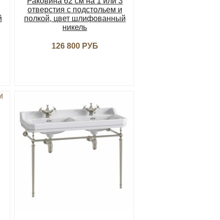
Раковина 62 см на 1 или 3
отверстия с подстольем и
й
полкой, цвет шлифованный
никель
126 800 РУБ