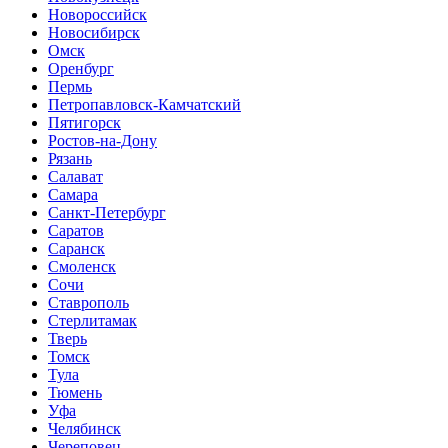
Новороссийск
Новосибирск
Омск
Оренбург
Пермь
Петропавловск-Камчатский
Пятигорск
Ростов-на-Дону
Рязань
Салават
Самара
Санкт-Петербург
Саратов
Саранск
Смоленск
Сочи
Ставрополь
Стерлитамак
Тверь
Томск
Тула
Тюмень
Уфа
Челябинск
Череповец