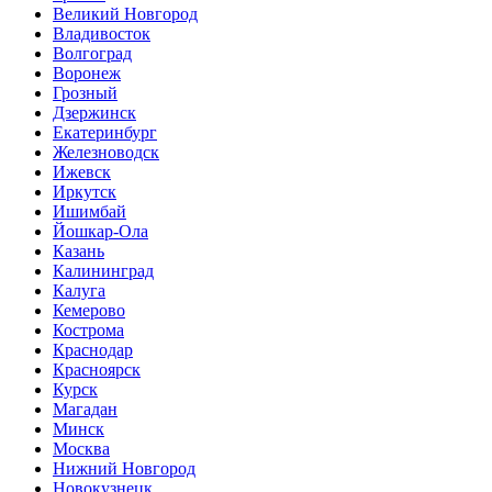
Великий Новгород
Владивосток
Волгоград
Воронеж
Грозный
Дзержинск
Екатеринбург
Железноводск
Ижевск
Иркутск
Ишимбай
Йошкар-Ола
Казань
Калининград
Калуга
Кемерово
Кострома
Краснодар
Красноярск
Курск
Магадан
Минск
Москва
Нижний Новгород
Новокузнецк